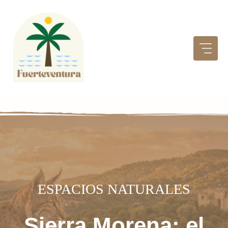
Saltar
al
contenido
ESPACIOS NATURALES
Sierra Morena: el